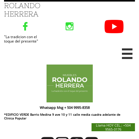
ROLANDO
HERRERA


"La tradicion con el
toque del presente"

Whatsapp Msg + 504 9995-8358
*EDIFICIO VERDE Barrio Medina 9 ave 10 y 11 calle media cuadra adelante de
​Clinica Popular
Llama HOY CEL.: +504
9565-0176