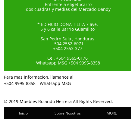
-Enfrente a eligetucarro
-dos cuadras y medias del Mercado Dandy
* EDIFICIO DONA TILITA 7 ave.
5 y 6 calle Barrio Guamilito
San Pedro Sula , Honduras
+504 2552-6071
+504 2553-377
Cel. +504 9565-0176
Whatsapp MSG +504 9995-8358
Para mas informacion, llamanos al
+504 9995-8358 --Whatsapp MSG
© 2019 Muebles Rolando Herrera All Rights Reserved.
Inicio
Sobre Nosotros
MORE