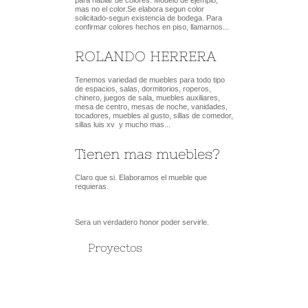
para hablar de colores. Modelo de ejemplo, 
mas no el color.Se elabora segun color 
solicitado-segun existencia de bodega. Para 
confirmar colores hechos en piso, llamarnos...
ROLANDO HERRERA
Tenemos variedad de muebles para todo tipo 
de espacios, salas, dormitorios, roperos, 
chinero, juegos de sala, muebles auxiliares, 
mesa de centro, mesas de noche, vanidades, 
tocadores, muebles al gusto, sillas de comedor, 
sillas luis xv  y mucho mas...
Tienen mas muebles?
Claro que si. Elaboramos el mueble que 
requieras.
Sera un verdadero honor poder servirle. 
Proyectos