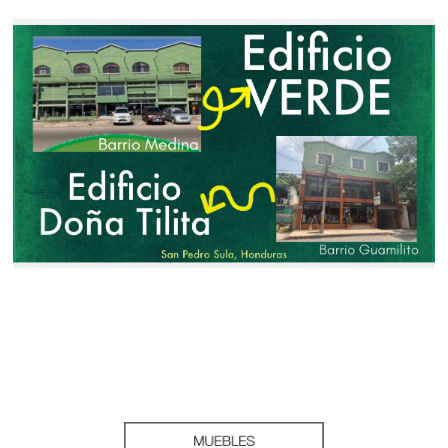
9 ave. 10 y 11 calle Barrio Medina Enfrente de eligetucarro