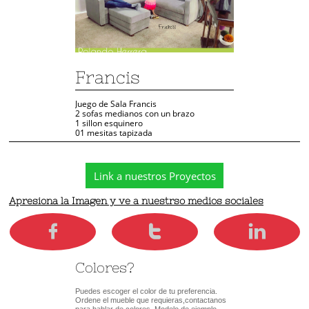
Francis
Juego de Sala Francis
2 sofas medianos con un brazo
1 sillon esquinero
01 mesitas tapizada
Link a nuestros Proyectos
Apresiona la Imagen y ve a nuestrso medios sociales



Colores?
Puedes escoger el color de tu preferencia.  
Ordene el mueble que requieras,contactanos 