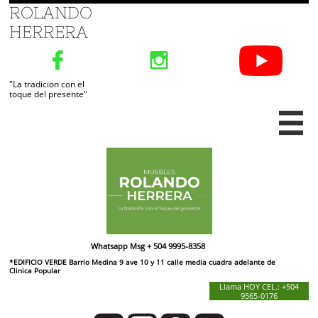
ROLANDO
HERRERA


"La tradicion con el
toque del presente"

Whatsapp Msg + 504 9995-8358
*EDIFICIO VERDE Barrio Medina 9 ave 10 y 11 calle media cuadra adelante de
​Clinica Popular
Llama HOY CEL.: +504
9565-0176